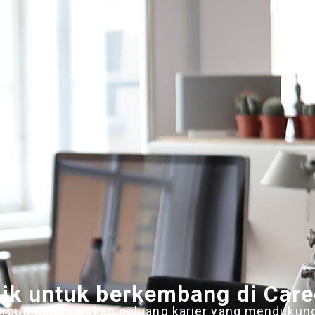
ik untuk berkembang di Care
Group dan temukan peluang karier yang mendukun