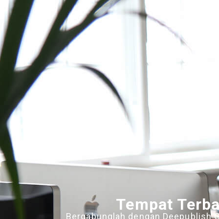
Tempat Terba
Bergabunglah dengan Deepublish 