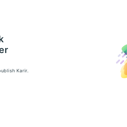
k
er
blish Karir.