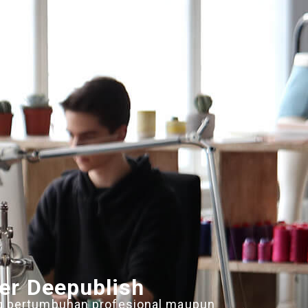
er Deepublish
g pertumbuhan profesional maupun